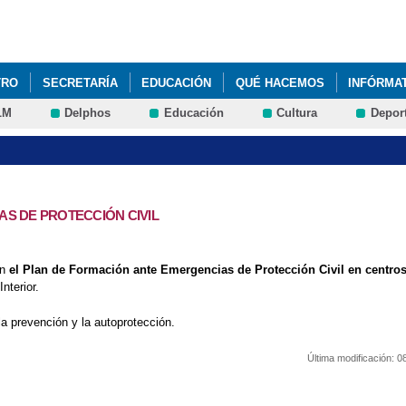
Pasar al
contenido
principal
TRO
SECRETARÍA
EDUCACIÓN
QUÉ HACEMOS
INFÓRMA
LM
Delphos
Educación
Cultura
Depor
L COLE
PREPARA-T
AS DE PROTECCIÓN CIVIL
on
el Plan de Formación ante Emergencias de Protección Civil en centro
nterior.
a prevención y la autoprotección.
Última modificación:
0
EMERGENCIAS DE PROTECCIÓN CIVIL