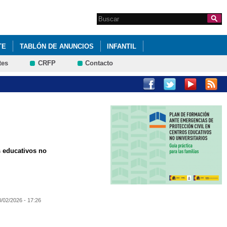
Search this site
Formulario de
búsqueda
TE
TABLÓN DE ANUNCIOS
INFANTIL
tes
CRFP
Contacto
s educativos no
8/02/2026 - 17:26