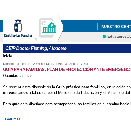
NUESTRO CEN
EducamosC
INSTAGRAM DE
CEIP Doctor Fleming, Albacete
Inicio
Se encuentra usted aquí
Domingo, 8 Febrero, 2026
hasta el
Jueves, 31 Agosto, 2028
GUÍA PARA FAMILIAS: PLAN DE PROTECCIÓN ANTE EMERGENCI
Queridas familias:
Se pone vuestra disposición la
Guía práctica para familias,
en relación c
universitarios
, elaborada por el Ministerio de Educación y el Ministerio del I
Esta guía está diseñada para acompañar a las familias en el camino hacia l
Leer más
sobre GUÍA PARA FAMILIAS: PLAN DE PROTECCIÓN ANTE 