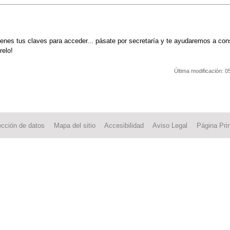
es tus claves para acceder... pásate por secretaría y te ayudaremos a cons
relo!
Última modificación:
0
ección de datos
Mapa del sitio
Accesibilidad
Aviso Legal
Página Prin