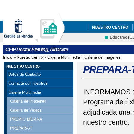
Pa
co
pri
NUESTRO CENTRO
EducamosC
TABLÓN DE ANUNCIO
CRFP
CEIP Doctor Fleming, Albacete
Inicio
»
Nuestro Centro
»
Galería Multimedia
»
Galería de Imágenes
Se encuentra usted aquí
NUESTRO CENTRO
PREPARA-
Datos de Contacto
Contacta con nosotros
INFORMAMOS que 
Galería Multimedia
Programa de Éxit
Galería de Imágenes
Galería de Vídeos
adjudicada una 
PREMIO MENINA
nuestro centro.
PREPARA-T